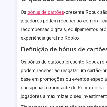
Os
bónus de cartões
-presente Robux são
jogadores podem receber ao comprar car
recompensas digitais, equipamentos pro
experiência geral no Roblox.
Definição de bónus de cartõ
Os bónus de cartões-presente Robux ref
podem receber ao resgatar um cartão-p
base em promoções ou eventos especiais
que apenas o montante de Robux no cart
jogadores a maximizar o seu investimen