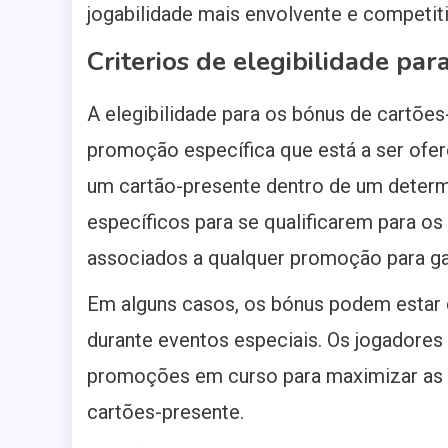
jogabilidade mais envolvente e competiti
Criterios de elegibilidade pa
A elegibilidade para os bónus de cartõe
promoção específica que está a ser ofe
um cartão-presente dentro de um determi
específicos para se qualificarem para o
associados a qualquer promoção para gara
Em alguns casos, os bónus podem estar 
durante eventos especiais. Os jogadore
promoções em curso para maximizar as 
cartões-presente.