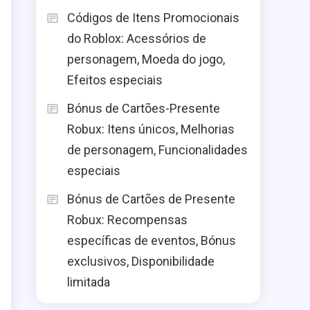
Códigos de Itens Promocionais
do Roblox: Acessórios de
personagem, Moeda do jogo,
Efeitos especiais
Bónus de Cartões-Presente
Robux: Itens únicos, Melhorias
de personagem, Funcionalidades
especiais
Bónus de Cartões de Presente
Robux: Recompensas
específicas de eventos, Bónus
exclusivos, Disponibilidade
limitada