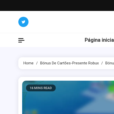
Skip
to
content
Página inicia
Home
Bónus De Cartões-Presente Robux
Bónu
16 MINS READ