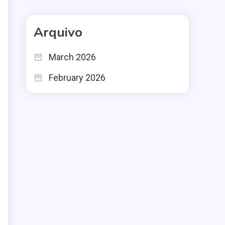
Arquivo
March 2026
February 2026