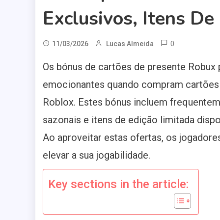
Exclusivos, Itens De
0
11/03/2026
Lucas Almeida
Os bónus de cartões de presente Robux
emocionantes quando compram cartões d
Roblox. Estes bónus incluem frequente
sazonais e itens de edição limitada disp
Ao aproveitar estas ofertas, os jogador
elevar a sua jogabilidade.
Key sections in the article: