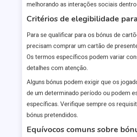
melhorando as interações sociais dentro
Critérios de elegibilidade pa
Para se qualificar para os bónus de car
precisam comprar um cartão de presente 
Os termos específicos podem variar cons
detalhes com atenção.
Alguns bónus podem exigir que os jogad
de um determinado período ou podem es
específicas. Verifique sempre os requisit
bónus pretendidos.
Equívocos comuns sobre bón