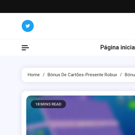
Skip
to
content
Página inicia
Home
Bónus De Cartões-Presente Robux
Bónu
18 MINS READ