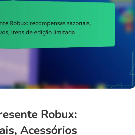
resente Robux:
is, Acessórios