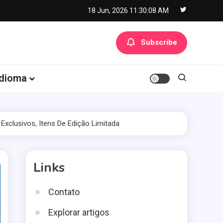
18 Jun, 2026
11:30:09 AM
Subscribe
Idioma
clusivos, Itens De Edição Limitada
Links
Contato
Explorar artigos