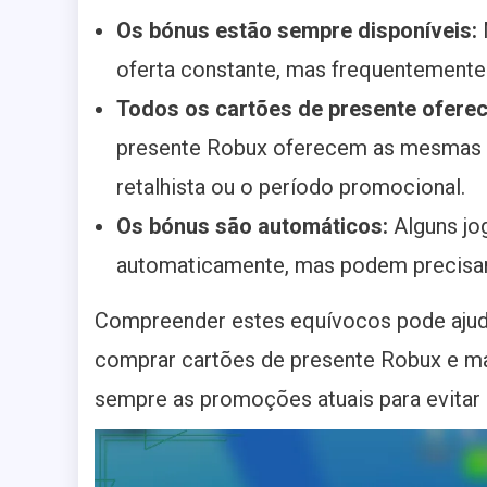
Os bónus estão sempre disponíveis:
oferta constante, mas frequentement
Todos os cartões de presente ofer
presente Robux oferecem as mesmas 
retalhista ou o período promocional.
Os bónus são automáticos:
Alguns jo
automaticamente, mas podem precisar 
Compreender estes equívocos pode ajud
comprar cartões de presente Robux e max
sempre as promoções atuais para evitar 