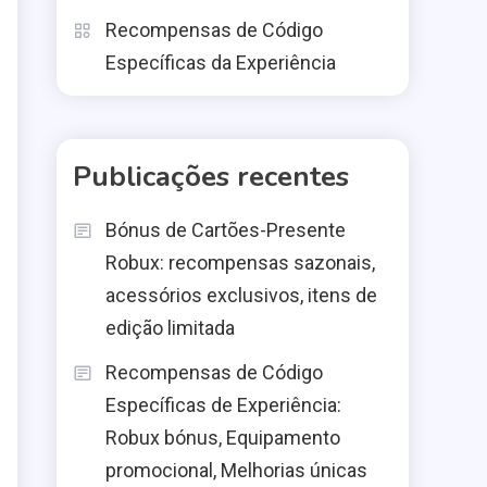
Recompensas de Código
Específicas da Experiência
Publicações recentes
Bónus de Cartões-Presente
Robux: recompensas sazonais,
acessórios exclusivos, itens de
edição limitada
Recompensas de Código
Específicas de Experiência:
Robux bónus, Equipamento
promocional, Melhorias únicas