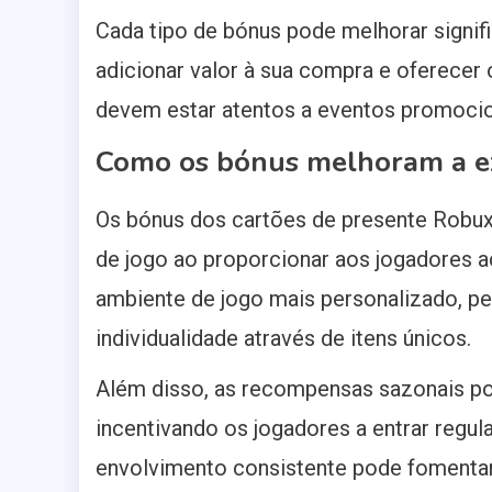
Cada tipo de bónus pode melhorar signif
adicionar valor à sua compra e oferecer 
devem estar atentos a eventos promocio
Como os bónus melhoram a ex
Os bónus dos cartões de presente Robux
de jogo ao proporcionar aos jogadores a
ambiente de jogo mais personalizado, p
individualidade através de itens únicos.
Além disso, as recompensas sazonais po
incentivando os jogadores a entrar regu
envolvimento consistente pode fomentar