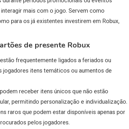
s durante períodos promocionais ou eventos
a interagir mais com o jogo. Servem como
omo para os já existentes investirem em Robux,
cartões de presente Robux
estão frequentemente ligados a feriados ou
s jogadores itens temáticos ou aumentos de
podem receber itens únicos que não estão
ular, permitindo personalização e individualização.
ens raros que podem estar disponíveis apenas por
procurados pelos jogadores.