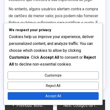
No entanto, alguns usuários alertam contra a compra
de cartões de menor valor, pois podem não fornecer
Robux ou bônus suficientes para justificar o custo. É
comum que os jogadores recomendem cartões de
We respect your privacy
maior valor para melhores retornos gerais.
Cookies help us improve your experience, deliver
personalized content, and analyze traffic. You can
No geral, o feedback sugere que jogadores que
choose which cookies to allow by clicking
investem em cartões-presente com bônus
Customize
. Click
Accept All
to consent or
Reject
substanciais tendem a se sentir mais satisfeitos e
All
to decline non-essential cookies.
envolvidos na sua experiência de jogo, tornando
esses cartões um investimento valioso para usuários
Customize
dedicados do Roblox.
Reject All
Accept All
Post
Previous:
Bónus de Cartões de Presente Robux: Recompensas específicas de eventos, Bónus exclusivos, Disponibilidade limitada
Next:
Códigos de Itens Promocionais do Roblox: Acessórios de personagem, Moeda do jogo, Efeitos especiais