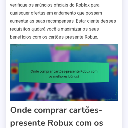
verifique os anúncios oficiais do Roblox para
quaisquer ofertas em andamento que possam
aumentar as suas recompensas. Estar ciente desses
requisitos ajudará você a maximizar os seus
benefícios com os cartões-presente Robux.
Onde comprar cartões-
presente Robux com os