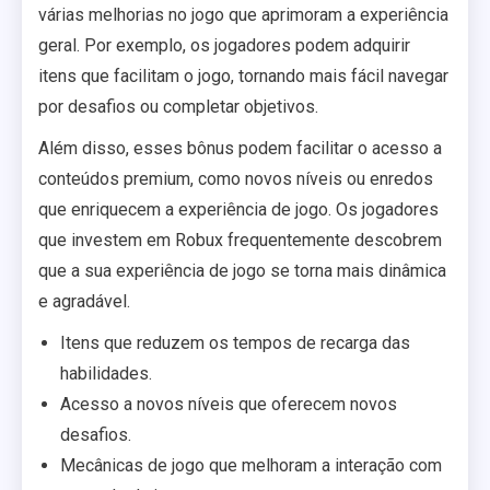
várias melhorias no jogo que aprimoram a experiência
geral. Por exemplo, os jogadores podem adquirir
itens que facilitam o jogo, tornando mais fácil navegar
por desafios ou completar objetivos.
Além disso, esses bônus podem facilitar o acesso a
conteúdos premium, como novos níveis ou enredos
que enriquecem a experiência de jogo. Os jogadores
que investem em Robux frequentemente descobrem
que a sua experiência de jogo se torna mais dinâmica
e agradável.
Itens que reduzem os tempos de recarga das
habilidades.
Acesso a novos níveis que oferecem novos
desafios.
Mecânicas de jogo que melhoram a interação com