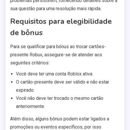
problemas persistirem, fornecendo detalhes sobre a
sua questão para uma resolução mais rápida.
Requisitos para elegibilidade
de bônus
Para se qualificar para bônus ao trocar cartões-
presente Robux, assegure-se de atender aos
seguintes critérios:
Você deve ter uma conta Roblox ativa.
O cartão-presente deve ser válido e não estar
expirado.
Você não deve ter trocado o mesmo cartão
anteriormente.
Além disso, alguns bônus podem estar ligados a
promoções ou eventos específicos, por isso