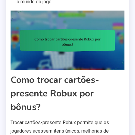
o mundo do jogo.
Como trocar cartões-
presente Robux por
bônus?
Trocar cartões-presente Robux permite que os
jogadores acessem itens únicos, melhorias de