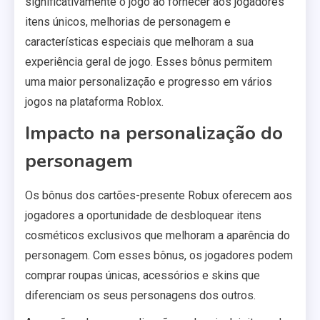
significativamente o jogo ao fornecer aos jogadores
itens únicos, melhorias de personagem e
características especiais que melhoram a sua
experiência geral de jogo. Esses bônus permitem
uma maior personalização e progresso em vários
jogos na plataforma Roblox.
Impacto na personalização do
personagem
Os bônus dos cartões-presente Robux oferecem aos
jogadores a oportunidade de desbloquear itens
cosméticos exclusivos que melhoram a aparência do
personagem. Com esses bônus, os jogadores podem
comprar roupas únicas, acessórios e skins que
diferenciam os seus personagens dos outros.