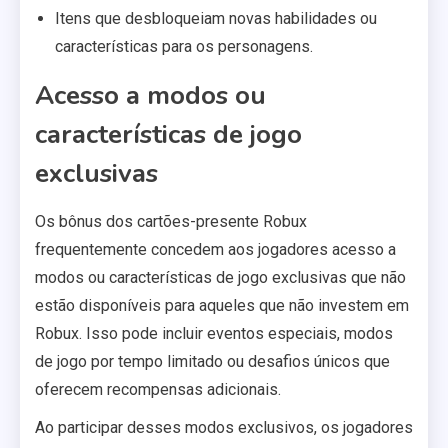
Itens que desbloqueiam novas habilidades ou
características para os personagens.
Acesso a modos ou
características de jogo
exclusivas
Os bônus dos cartões-presente Robux
frequentemente concedem aos jogadores acesso a
modos ou características de jogo exclusivas que não
estão disponíveis para aqueles que não investem em
Robux. Isso pode incluir eventos especiais, modos
de jogo por tempo limitado ou desafios únicos que
oferecem recompensas adicionais.
Ao participar desses modos exclusivos, os jogadores