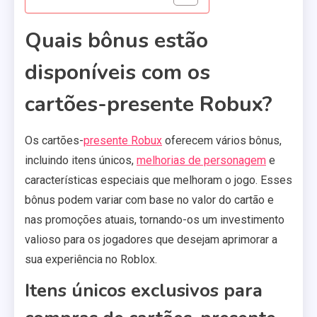
Quais bônus estão
disponíveis com os
cartões-presente Robux?
Os cartões-
presente Robux
oferecem vários bônus,
incluindo itens únicos,
melhorias de personagem
e
características especiais que melhoram o jogo. Esses
bônus podem variar com base no valor do cartão e
nas promoções atuais, tornando-os um investimento
valioso para os jogadores que desejam aprimorar a
sua experiência no Roblox.
Itens únicos exclusivos para