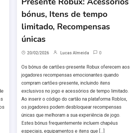
Presente Robux: Acessórios
bónus, Itens de tempo
limitado, Recompensas
únicas
0
20/02/2026
Lucas Almeida
Os bónus de cartões-presente Robux oferecem aos
jogadores recompensas emocionantes quando
compram cartões-presente, incluindo itens
de
exclusivos no jogo e acessórios de tempo limitado.
os
Ao inserir o código do cartão na plataforma Roblox,
 os
os jogadores podem desbloquear recompensas
únicas que melhoram a sua experiência de jogo.
Estes bónus frequentemente incluem chapéus
especiais, equipamentos e itens que […]