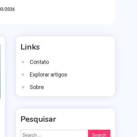
03/2026
Links
Contato
Explorar artigos
Sobre
Pesquisar
Search