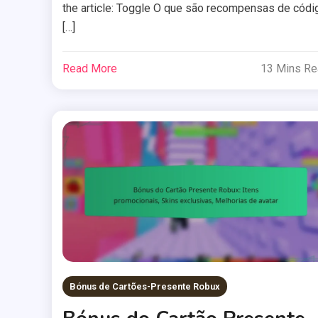
the article: Toggle O que são recompensas de códi
[…]
Read More
13 Mins R
Bónus de Cartões-Presente Robux