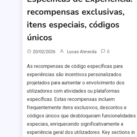
recompensas exclusivas,
itens especiais, códigos
únicos
0
20/02/2026
Lucas Almeida
As recompensas de código específicas para
experiências são incentivos personalizados
projetados para aumentar o envolvimento dos
utilizadores com atividades ou plataformas
específicas. Estas recompensas incluem
frequentemente itens exclusivos, descontos e
códigos únicos que desbloqueiam funcionalidades
especiais, enriquecendo significativamente a
experiência geral dos utilizadores. Key sections in