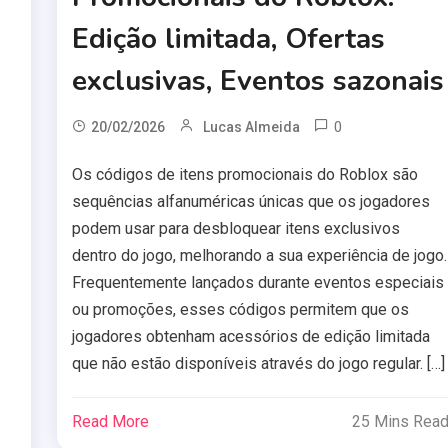
Edição limitada, Ofertas
exclusivas, Eventos sazonais
0
20/02/2026
Lucas Almeida
Os códigos de itens promocionais do Roblox são
sequências alfanuméricas únicas que os jogadores
podem usar para desbloquear itens exclusivos
dentro do jogo, melhorando a sua experiência de jogo.
Frequentemente lançados durante eventos especiais
ou promoções, esses códigos permitem que os
jogadores obtenham acessórios de edição limitada
que não estão disponíveis através do jogo regular. […]
Read More
25 Mins Rea