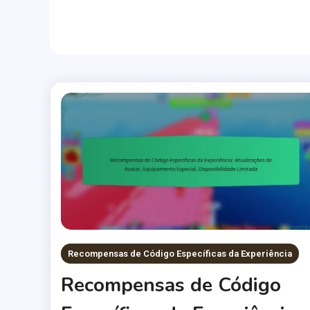
Recompensas de Código Específicas da Experiência
Recompensas de Código